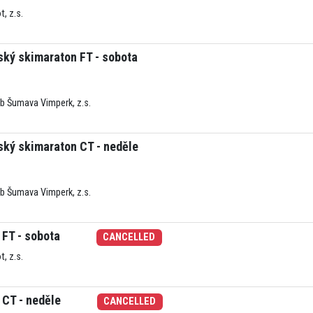
t, z.s.
ký skimaraton FT - sobota
ub Šumava Vimperk, z.s.
ký skimaraton CT - neděle
ub Šumava Vimperk, z.s.
 FT - sobota
CANCELLED
t, z.s.
 CT - neděle
CANCELLED