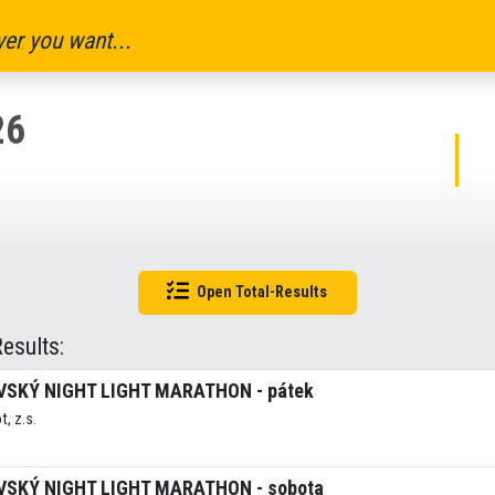
er you want...
26
Open Total-Results
Results:
SKÝ NIGHT LIGHT MARATHON - pátek
t, z.s.
SKÝ NIGHT LIGHT MARATHON - sobota